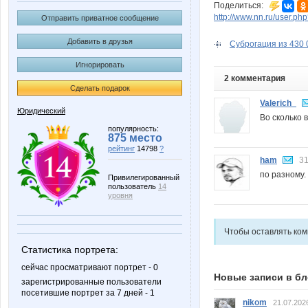
Поделиться:
http://www.nn.ru/user.
Отправить приватное сообщение
Добавить в друзья
Суброгация из 430 0
Игнорировать
2 комментария
Сделать подарок
Valerich_
Юридический
Во сколько 
популярность:
875 место
рейтинг
14798
?
ham
31
по разному.
Привилегированный
пользователь
14
уровня
Чтобы оставлять ко
Статистика портрета:
сейчас просматривают портрет - 0
Новые записи в бл
зарегистрированные пользователи
посетившие портрет за 7 дней - 1
nikom
21.07.202