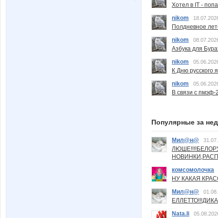
Хотел в IT - поп
nikom
18.07.202
Полдневное лет
nikom
08.07.202
Азбука для Бура
nikom
05.06.202
К Дню русского 
nikom
05.06.202
В связи с пмэф-
Популярные за не
Мил@н@
31.07
ЛЮШЕ!!!!БЕЛО
НОВИНКИ,РАСП
комсомолочка
НУ КАКАЯ КРАСОТ
Мил@н@
01.08
ЕЛЛЕТТО!!!ДИК
Nata.li
05.08.202