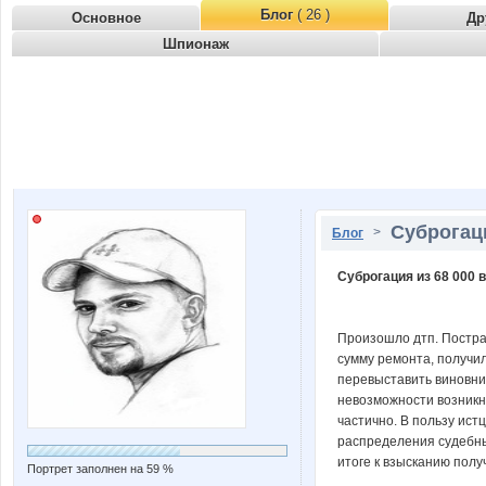
Блог
( 26 )
Основное
Др
Шпионаж
Суброгаци
>
Блог
Суброгация из 68 000 в
Произошло дтп. Постра
сумму ремонта, получил
перевыставить виновник
невозможности возникн
частично. В пользу ист
распределения судебны
итоге к взысканию полу
Портрет заполнен на 59 %